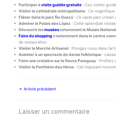
Participer à
visite guidée gratuite
: Ces visites guidé
Visiter la cathédrale métropolitaine
: Ce magnifique é
Flâner dans le parc Ñu Guazú
: Ce vaste parc urbain e
Admirer le Palais des López
: Cette splendide réside
Découvrir les
musées
notamment le Musée National d
Faire du shopping
n notamment dans le centre comm
de restauration.
Visiter le Marché Artisanal
: Plongez-vous dans l’art
Assister à un spectacle de danse folklorique
: Laiss
Faire une croisière sur le fleuve Paraguay
: Profitez 
Visiter le Panthéon des Héros
: Cet imposant monume
←
Article précédent
Laisser un commentaire