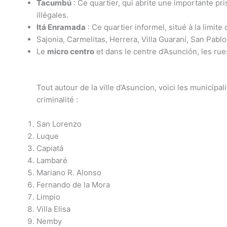
Tacumbú
: Ce quartier, qui abrite une importante pr
illégales.
Itá Enramada
: Ce quartier informel, situé à la limite
Sajonia, Carmelitas, Herrera, Villa Guaraní, San Pabl
Le
micro centro
et dans le centre d’Asunción, les ru
Tout autour de la ville d’Asuncion, voici les municipal
criminalité :
San Lorenzo
Luque
Capiatá
Lambaré
Mariano R. Alonso
Fernando de la Mora
Limpio
Villa Elisa
Nemby