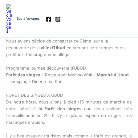
Aller
au
contenu
Sac à Voyages
Nous avions décidé de consacrer ce 9ème jour à la
découverte de la
ville d’Ubud
en prenant notre temps et en
profitant d’un programme allégé…
Programme journée découverte d’UBUD
Forêt des singes
– Restaurant Melting Wok –
Marché d’Ubud
– shopping – Dîner à Ibu Rai.
FORET DES SINGES A UBUD
De notre hôtel, nous allons à pied (15 minutes de marche de
notre hôtel) à
la Forêt des singes
que nous visitons très
tranquillement en 2h. Il n’y a qu’une espèce de singes : les
macaques crabiers.
Il y a beaucoup de touristes mais comme la forêt est grande, la